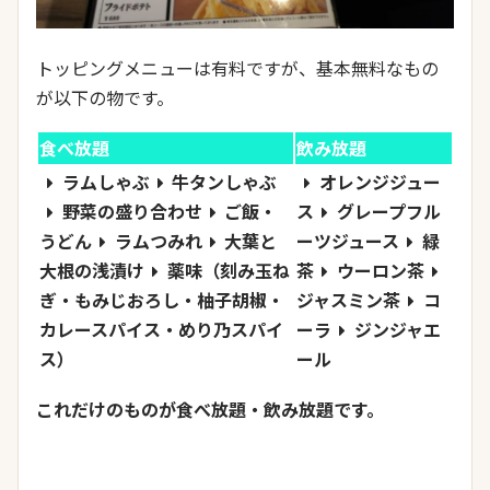
トッピングメニューは有料ですが、基本無料なもの
が以下の物です。
食べ放題
飲み放題
ラムしゃぶ
牛タンしゃぶ
オレンジジュー
野菜の盛り合わせ
ご飯・
ス
グレープフル
うどん
ラムつみれ
大葉と
ーツジュース
緑
大根の浅漬け
薬味（刻み玉ね
茶
ウーロン茶
ぎ・もみじおろし・柚子胡椒・
ジャスミン茶
コ
カレースパイス・めり乃スパイ
ーラ
ジンジャエ
ス）
ール
これだけのものが食べ放題・飲み放題です。